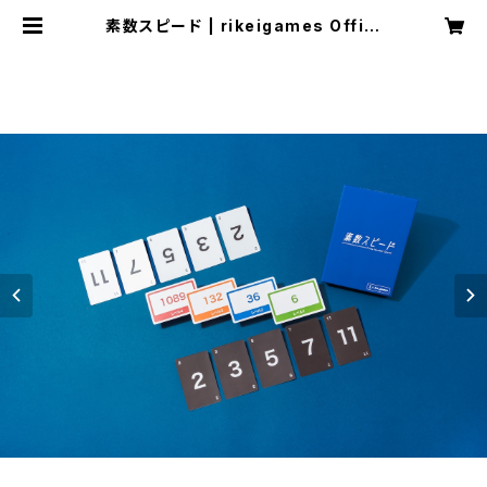
素数スピード | rikeigames Offici
al Online Store